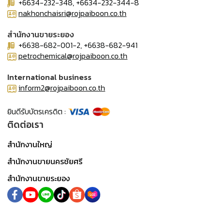
+6634-232-348, +6634-232-344-8
nakhonchaisri@rojpaiboon.co.th
สำนักงานขายระยอง
+6638-682-001-2, +6638-682-941
petrochemical@rojpaiboon.co.th
International business
inform2@rojpaiboon.co.th
ยินดีรับบัตรเครดิต :
ติดต่อเรา
สำนักงานใหญ่
สำนักงานขายนครชัยศรี
สำนักงานขายระยอง