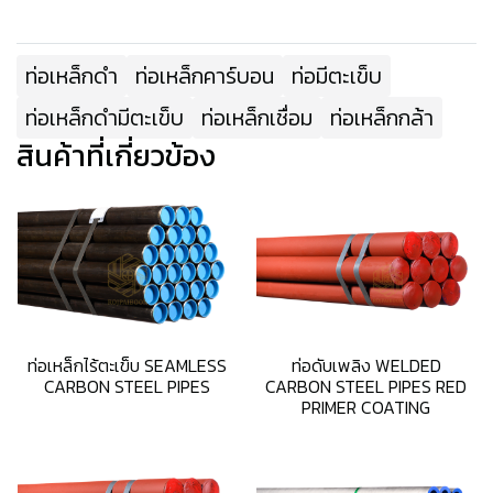
ท่อเหล็กดำ
ท่อเหล็กคาร์บอน
ท่อมีตะเข็บ
ท่อเหล็กดำมีตะเข็บ
ท่อเหล็กเชื่อม
ท่อเหล็กกล้า
สินค้าที่เกี่ยวข้อง
ท่อเหล็กไร้ตะเข็บ SEAMLESS
ท่อดับเพลิง WELDED
CARBON STEEL PIPES
CARBON STEEL PIPES RED
PRIMER COATING