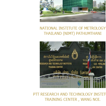
NATIONAL INSTITUTE OF METROLOGY
THAILAND (NIMT) PATHUMTHANI
PTT RESEARCH AND TECHNOLOGY INSTIT
TRAINING CENTER , WANG NOI.