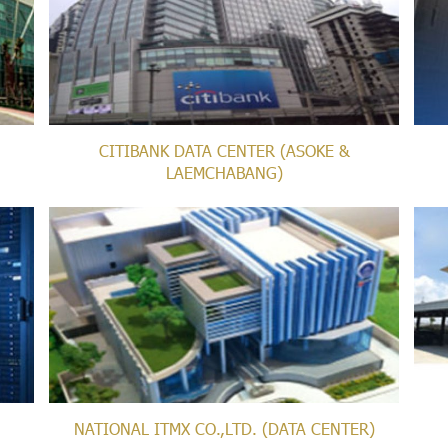
CITIBANK DATA CENTER (ASOKE &
LAEMCHABANG)
NATIONAL ITMX CO.,LTD. (DATA CENTER)