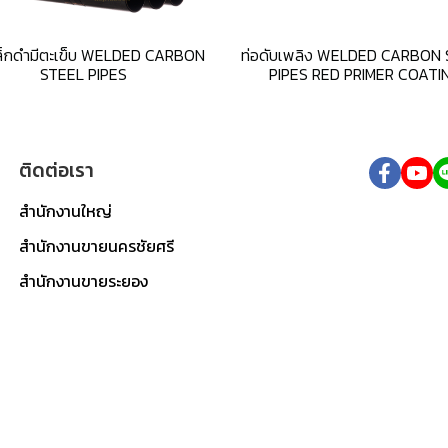
ล็กดำมีตะเข็บ WELDED CARBON
ท่อดับเพลิง WELDED CARBON
STEEL PIPES
PIPES RED PRIMER COATI
ติดต่อเรา
สำนักงานใหญ่
สำนักงานขายนครชัยศรี
สำนักงานขายระยอง