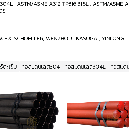
304L , ASTM/ASME A312 TP316,316L , ASTM/ASME A
80S
BACEX, SCHOELLER, WENZHOU , KASUGAI, YINLONG
้ตะเข็บ
ท่อสแตนเลส304
ท่อสแตนเลส304L
ท่อสแต