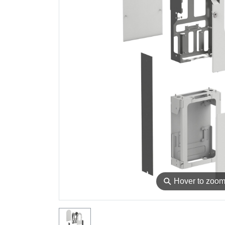
⚲
Hover to zoo