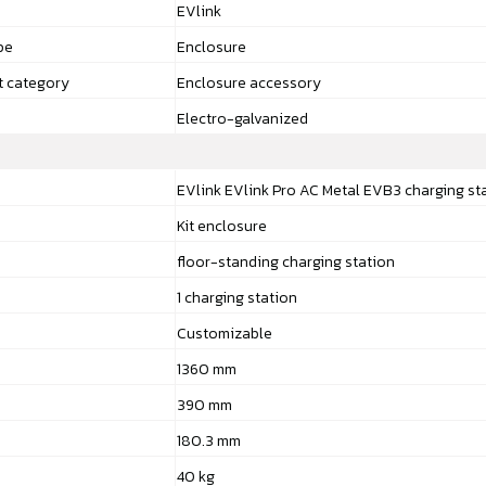
EVlink
pe
Enclosure
t category
Enclosure accessory
Electro-galvanized
EVlink EVlink Pro AC Metal EVB3 charging st
Kit enclosure
floor-standing charging station
1 charging station
Customizable
1360 mm
390 mm
180.3 mm
40 kg