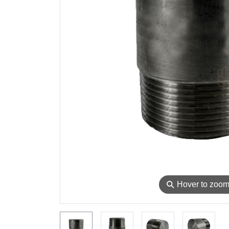
⚲
Hover to zoo