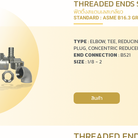
THREADED ENDS S
ฟิ
ต
ติ้
ง
ส
แ
ต
น
เ
ล
ส
เ
ก
ลี
ย
ว
STANDARD : ASME B16.3 GR
TYPE
: ELBOW, TEE, REDUCIN
PLUG, CONCENTRIC REDUCER
END CONNECTION
: BS21
SIZE
: 1/8 - 2
สินค้า
THREADED ENDS