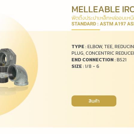
MELLEABLE IRO
ฟิ
ต
ติ้
ง
ป
ร
ะ
ป
า
เ
ห
ล็
ก
ห
ล่
อ
อ
บ
เ
ห
นี
STANDARD : ASTM A197 AS
TYPE
: ELBOW, TEE, REDUCIN
PLUG, CONCENTRIC REDUCER
END CONNECTION
: BS21
SIZE
: 1/8 - 6
สินค้า