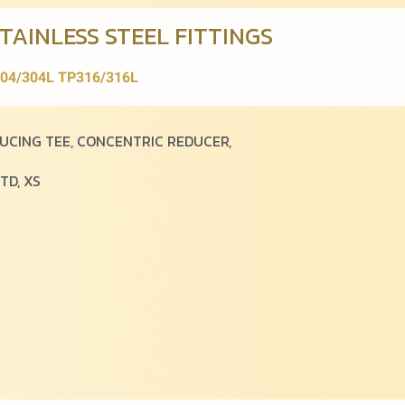
AINLESS STEEL FITTINGS
04/304L TP316/316L
EDUCING TEE, CONCENTRIC REDUCER,
STD, XS