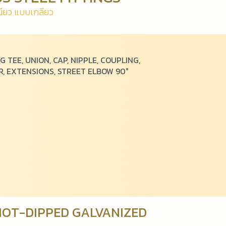
ี
ย
ว
แ
บ
บ
เ
ก
ลี
ย
ว
G TEE, UNION, CAP, NIPPLE, COUPLING,
, EXTENSIONS, STREET ELBOW 90°
OT-DIPPED GALVANIZED