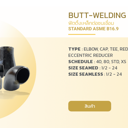
BUTT-WELDING 
ฟิ
ต
ติ้
ง
เ
ห
ล็
ก
ต่
อ
ช
น
เ
ชื่
อ
ม
STANDARD ASME B16.9
TYPE
: ELBOW, CAP, TEE, R
ECCENTRIC REDUCER
SCHEDULE
: 40, 80, STD, XS
SIZE SEAMED
: 1/2 - 24
SIZE SEAMLESS
: 1/2 - 24
สินค้า