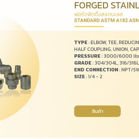
FORGED STAINL
ฟ
อ
ร์
จ
ฟิ
ต
ติ้
ง
ส
แ
ต
น
เ
ล
ส
STANDARD ASTM A182 ASM
TYPE
: ELBOW, TEE, REDUCI
HALF COUPLING, UNION, CAP
PRESSURE
: 3000/6000 lbs
GRADE
: 304/304L, 316/316L
END
CONNECTION
: NPT/S
SIZE
: 1/4 - 2
สินค้า