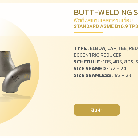
BUTT-WELDING ST
ฟิ
ต
ติ้
ง
ส
แ
ต
น
เ
ล
ส
ต่
อ
ช
น
เ
ชื่
อ
ม
STANDARD ASME B16.9 TP3
TYPE
: ELBOW, CAP, TEE, R
ECCENTRIC REDUCER
SCHEDULE
: 10S, 40S, 80S, 
SIZE SEAMED
: 1/2 - 24
SIZE SEAMLESS
: 1/2 - 24
สินค้า