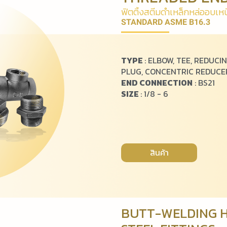
ฟิ
ต
ติ้
ง
ส
ตี
ม
ดำ
เ
ห
ล็
ก
ห
ล่
อ
อ
บ
เ
ห
น
STANDARD ASME B16.3
TYPE
: ELBOW, TEE, REDUCIN
PLUG, CONCENTRIC REDUCER
END CONNECTION
: BS21
SIZE
: 1/8 - 6
สินค้า
BUTT-WELDING H