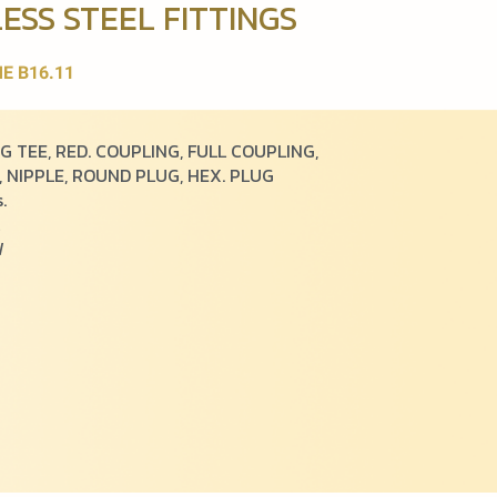
ESS STEEL FITTINGS
E B16.11
NG TEE, RED. COUPLING, FULL COUPLING,
, NIPPLE, ROUND PLUG, HEX. PLUG
.
W