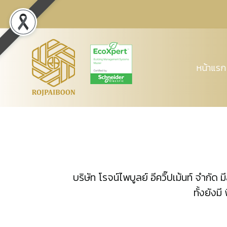
หน้าแรก
บริษัท โรจน์ไพบูลย์ อีควิ๊ปเม้นท์ จำก
ทั้งยังม