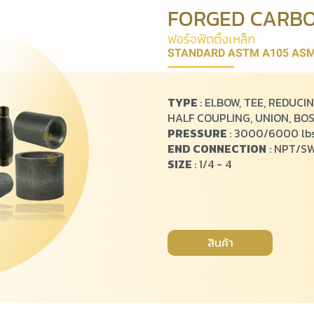
FORGED CARBO
ฟ
อ
ร์
จ
ฟิ
ต
ติ้
ง
เ
ห
ล็
ก
STANDARD ASTM A105 ASM
TYPE
: ELBOW, TEE, REDUCI
HALF COUPLING, UNION, BOSS
PRESSURE
: 3000/6000 lbs
END CONNECTION
: NPT/S
SIZE
: 1/4 - 4
สินค้า