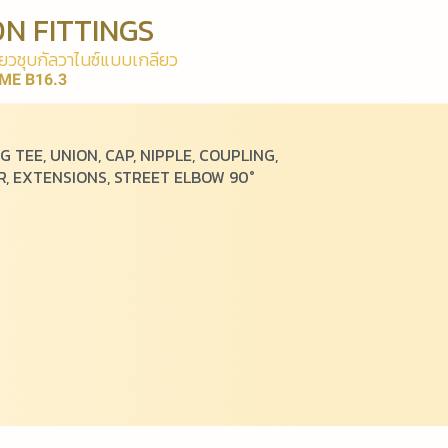
N FITTINGS
ย
ว
ชุ
บ
กั
ล
ว
า
ไ
น
ซ์
แ
บ
บ
เ
ก
ลี
ย
ว
ME B16.3
G TEE, UNION, CAP, NIPPLE, COUPLING,
, EXTENSIONS, STREET ELBOW 90°