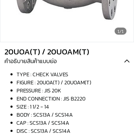
1/1
20UOA(T) / 20UOAM(T)
คำอธิบายสินค้าแบบย่อ
TYPE : CHECK VALVES
FIGURE : 20UOA(T) / 20UOAM(T)
PRESSURE : JIS 20K
END CONNECTION : JIS B2220
SIZE : 1 1/2 - 14
BODY : SCS13A / SCS14A
CAP : SCS13A / SCS14A
DISC : SCS13A / SCS14A