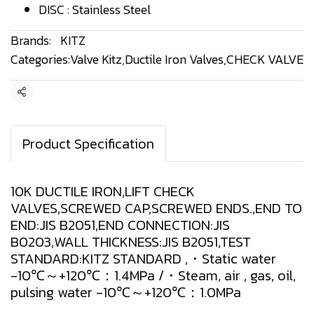
DISC : Stainless Steel
Brands:
KITZ
Categories:
Valve Kitz
,
Ductile Iron Valves
,
CHECK VALVE
Share
Product Specification
10K DUCTILE IRON,LIFT CHECK
VALVES,SCREWED CAP,SCREWED ENDS.,END TO
END:JIS B2051,END CONNECTION:JIS
B0203,WALL THICKNESS:JIS B2051,TEST
STANDARD:KITZ STANDARD ,・Static water
-10℃～+120℃：1.4MPa /・Steam, air , gas, oil,
pulsing water -10℃～+120℃：1.0MPa