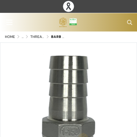
HOME
...
THREADED ENDS STAINLESS STEEL FITTINGS
BARB NIPPLE